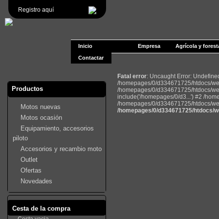
Registro aquí
Inicio
Empresa
Agrícola y forest
Contactar
Fatal error
: Uncaught Error: Undefin
/homepages/0/d334671725/htdocs/web2
Productos
/homepages/0/d334671725/htdocs/web
include('/homepages/0/d3...') #2 /ho
/homepages/0/d334671725/htdocs/web22
Motos nuevas
/homepages/0/d334671725/htdocs/we
Motos ocasión
Equipamiento, accesorios
piloto
Accesorios y recambio moto
Outlet
Ofertas
Novedades
Cesta de la compra