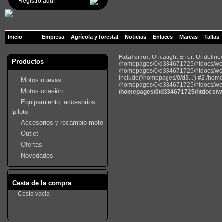
Registro aquí
Inicio
Empresa
Agrícola y forestal
Noticias
Enlaces
Marcas
Tallas
Fatal error
: Uncaught Error: Undefin
Productos
/homepages/0/d334671725/htdocs/web2
/homepages/0/d334671725/htdocs/web
include('/homepages/0/d3...') #2 /ho
Motos nuevas
/homepages/0/d334671725/htdocs/web22
Motos ocasión
/homepages/0/d334671725/htdocs/we
Equipamiento, accesorios
piloto
Accesorios y recambio moto
Outlet
Ofertas
Novedades
Cesta de la compra
Cesta vacia