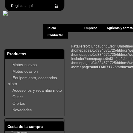
Registro aquí
Inicio
Empresa
Agrícola y forest
Contactar
Fatal error
: Uncaught Error: Undefin
/homepages/0/d334671725/htdocs/web2
Productos
/homepages/0/d334671725/htdocs/web
include('/homepages/0/d3...') #2 /ho
/homepages/0/d334671725/htdocs/web22
Motos nuevas
/homepages/0/d334671725/htdocs/we
Motos ocasión
Equipamiento, accesorios
piloto
Accesorios y recambio moto
Outlet
Ofertas
Novedades
Cesta de la compra