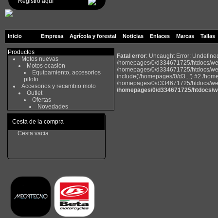
Registro aquí
Inicio
Empresa
Agrícola y forestal
Noticias
Enlaces
Marcas
Tallas
Productos
Fatal error
: Uncaught Error: Undefin
Motos nuevas
/homepages/0/d334671725/htdocs/web2
Motos ocasión
/homepages/0/d334671725/htdocs/web
Equipamiento, accesorios
include('/homepages/0/d3...') #2 /ho
piloto
/homepages/0/d334671725/htdocs/web22
Accesorios y recambio moto
/homepages/0/d334671725/htdocs/we
Outlet
Ofertas
Novedades
Cesta de la compra
Cesta vacia