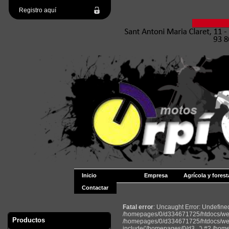
Registro aquí
Inicio
Empresa
Agrícola y forest
Contactar
Fatal error
: Uncaught Error: Undefin
/homepages/0/d334671725/htdocs/web2
Productos
/homepages/0/d334671725/htdocs/web
include('/homepages/0/d3...') #2 /ho