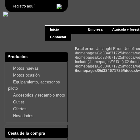
Registro aquí
Inicio
Empresa
Agrícola y forest
Contactar
Fatal error
: Uncaught Error: Undefin
/homepages/0/d334671725/htdocs/web2
Productos
/homepages/0/d334671725/htdocs/web
include('/homepages/0/d3...') #2 /ho
/homepages/0/d334671725/htdocs/web22
Motos nuevas
/homepages/0/d334671725/htdocs/we
Motos ocasión
Equipamiento, accesorios
piloto
Accesorios y recambio moto
Outlet
Ofertas
Novedades
Cesta de la compra