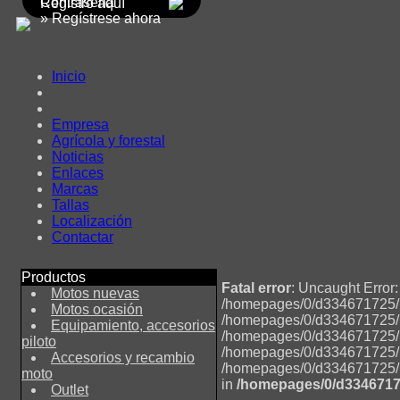
Contraseña
Registro aquí
» Regístrese ahora
Inicio
Empresa
Agrícola y forestal
Noticias
Enlaces
Marcas
Tallas
Localización
Contactar
Productos
Fatal error
: Uncaught Error
Motos nuevas
/homepages/0/d334671725/ht
Motos ocasión
/homepages/0/d334671725/ht
Equipamiento, accesorios
/homepages/0/d334671725/ht
piloto
/homepages/0/d334671725/ht
Accesorios y recambio
/homepages/0/d334671725/ht
moto
in
/homepages/0/d3346717
Outlet