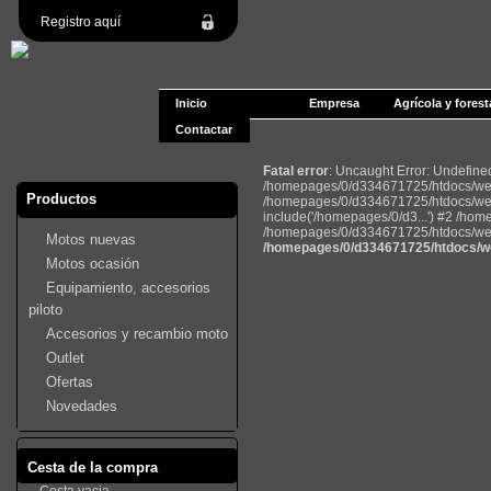
Registro aquí
Inicio
Empresa
Agrícola y forest
Contactar
Fatal error
: Uncaught Error: Undefin
/homepages/0/d334671725/htdocs/web2
Productos
/homepages/0/d334671725/htdocs/web
include('/homepages/0/d3...') #2 /ho
/homepages/0/d334671725/htdocs/web22
Motos nuevas
/homepages/0/d334671725/htdocs/we
Motos ocasión
Equipamiento, accesorios
piloto
Accesorios y recambio moto
Outlet
Ofertas
Novedades
Cesta de la compra