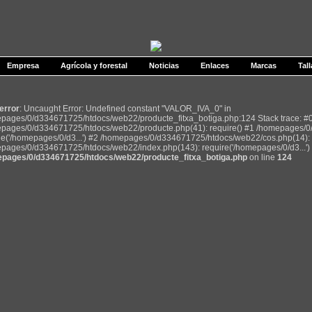
Empresa
Agrícola y forestal
Noticias
Enlaces
Marcas
Tall
 error
: Uncaught Error: Undefined constant "VALOR_IVA_0" in
pages/0/d334671725/htdocs/web22/producte_fitxa_botiga.php:124 Stack trace: #
pages/0/d334671725/htdocs/web22/producte.php(41): require() #1 /homepages/0
de('/homepages/0/d3...') #2 /homepages/0/d334671725/htdocs/web22/cos.php(14): r
pages/0/d334671725/htdocs/web22/index.php(143): require('/homepages/0/d3...') 
pages/0/d334671725/htdocs/web22/producte_fitxa_botiga.php
on line
124