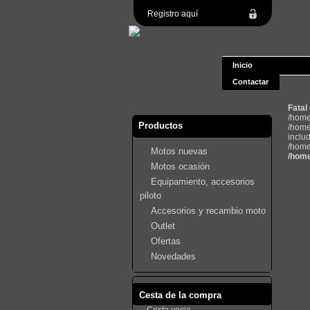
Registro aquí
Inicio
Contactar
Fatal
/home
Productos
/home
inclu
/home
Motos nuevas
/home
Motos ocasión
Equipamiento, accesorios
piloto
Accesorios y recambio moto
Outlet
Ofertas
Novedades
Cesta de la compra