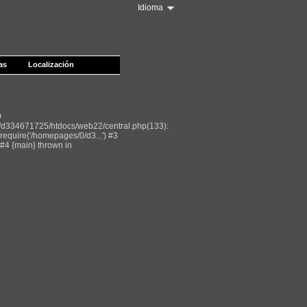
Idioma
as
Localización
0
/d334671725/htdocs/web22/central.php(133):
equire('/homepages/0/d3...') #3
#4 {main} thrown in