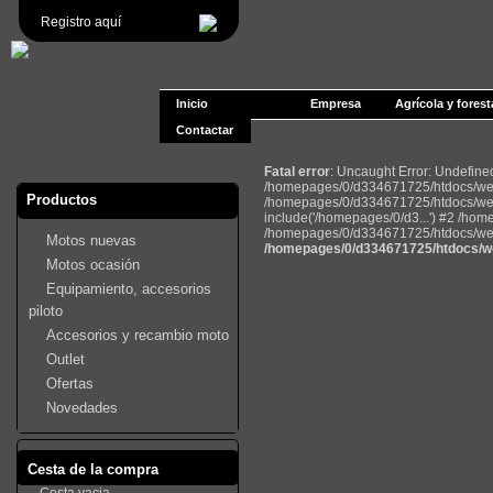
Registro aquí
Inicio
Empresa
Agrícola y forest
Contactar
Fatal error
: Uncaught Error: Undefin
/homepages/0/d334671725/htdocs/web2
Productos
/homepages/0/d334671725/htdocs/web
include('/homepages/0/d3...') #2 /ho
/homepages/0/d334671725/htdocs/web22
Motos nuevas
/homepages/0/d334671725/htdocs/we
Motos ocasión
Equipamiento, accesorios
piloto
Accesorios y recambio moto
Outlet
Ofertas
Novedades
Cesta de la compra