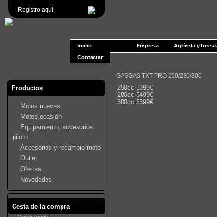
Registro aquí
Inicio
Empresa
Agrícola y forest
Contactar
GASGAS TXT PRO 250/280/300
250cc 5399€
Productos
280cc 5499€
300cc 5599€
Motos nuevas
Motos ocasión
Equipamiento, accesorios
piloto
Accesorios y recambio moto
Outlet
Ofertas
Novedades
Cesta de la compra