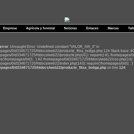
Empresa
Agrícola y forestal
Noticias
Enlaces
Marcas
Tall
 error
: Uncaught Error: Undefined constant "VALOR_IVA_0" in
pages/0/d334671725/htdocs/web22/producte_fitxa_botiga.php:124 Stack trace: #
pages/0/d334671725/htdocs/web22/producte.php(41): require() #1 /homepages/0
de('/homepages/0/d3...') #2 /homepages/0/d334671725/htdocs/web22/cos.php(14): r
pages/0/d334671725/htdocs/web22/index.php(143): require('/homepages/0/d3...') 
pages/0/d334671725/htdocs/web22/producte_fitxa_botiga.php
on line
124