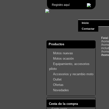
Registro aquí
Inicio
Contactar
Fatal
/home
Productos
/home
inclu
/home
Motos nuevas
/home
Motos ocasión
Equipamiento, accesorios
piloto
Accesorios y recambio moto
Outlet
Ofertas
Novedades
Cesta de la compra