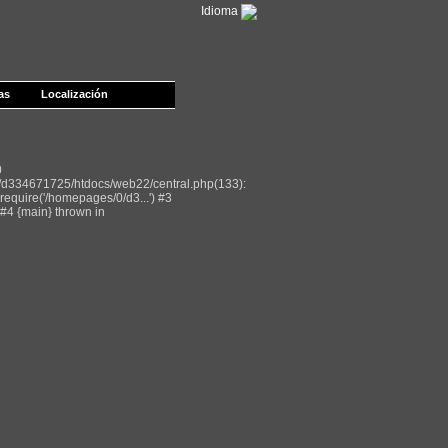
Idioma
as
Localización
0
/d334671725/htdocs/web22/central.php(133):
equire('/homepages/0/d3...') #3
#4 {main} thrown in