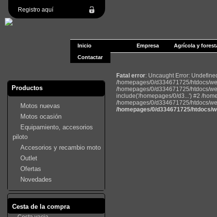
Registro aquí
Inicio
Empresa
Agrícola y forest
Contactar
Fatal error
: Uncaught Error: Undefin
/homepages/0/d334671725/htdocs/web2
Productos
/homepages/0/d334671725/htdocs/web
include('/homepages/0/d3...') #2 /ho
/homepages/0/d334671725/htdocs/web22
Motos nuevas
/homepages/0/d334671725/htdocs/we
Motos ocasión
Equipamiento, accesorios
piloto
Accesorios y recambio moto
Outlet
Ofertas
Novedades
Cesta de la compra