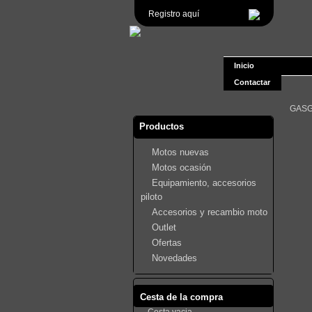
Registro aquí
Inicio
Contactar
GASG
Productos
Motos nuevas
Motos ocasión
Equipamiento, accesorios
piloto
Accesorios y recambio moto
Outlet
Ofertas
Novedades
Cesta de la compra