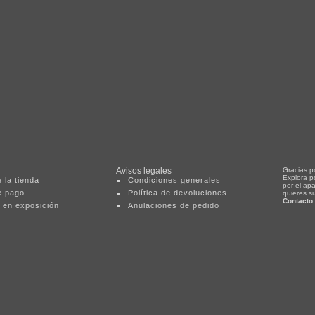
Avisos legales
Gracias po
Explora p
 la tienda
Condiciones generales
por el ap
e pago
Política de devoluciones
quieres s
Contacto
 en exposición
Anulaciones de pedido