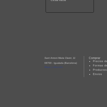
Cesta vacia
Comprar
Sant Antoni Maria Claret, 11
Precios de
08700 - Igualada (Barcelona)
Formas d
Mapa y dirección
Productos
Envios