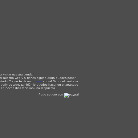
r visitar nuestra tienda!
or nuestro web y si tienes alguna duda puedes pasar
artado
Contacto
clicando
aquí
ahora! Si por el contrario
ugerirnos algo, también lo puedes hacer en el apartado
, en pocos dias recibiras una respuesta.
Pago seguro con