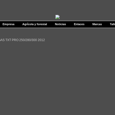
Empresa
Agrícola y forestal
Noticias
Enlaces
Marcas
Tall
AS TXT PRO 250/280/300 2012