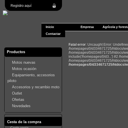
Registro aquí
Inicio
Empresa
Agrícola y forest
Contactar
Fatal error
: Uncaught Error: Undefin
/homepages/0/d334671725/htdocs/web2
Productos
/homepages/0/d334671725/htdocs/web
include('/homepages/0/d3...') #2 /ho
/homepages/0/d334671725/htdocs/web22
Motos nuevas
/homepages/0/d334671725/htdocs/we
Motos ocasión
Equipamiento, accesorios
piloto
Accesorios y recambio moto
Outlet
Ofertas
Novedades
Cesta de la compra