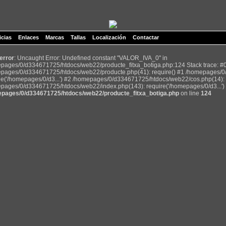
icias
Enlaces
Marcas
Tallas
Localización
Contactar
 error
: Uncaught Error: Undefined constant "VALOR_IVA_0" in
pages/0/d334671725/htdocs/web22/producte_fitxa_botiga.php:124 Stack trace: #
pages/0/d334671725/htdocs/web22/producte.php(41): require() #1 /homepages/0
de('/homepages/0/d3...') #2 /homepages/0/d334671725/htdocs/web22/cos.php(14): r
pages/0/d334671725/htdocs/web22/index.php(143): require('/homepages/0/d3...') 
pages/0/d334671725/htdocs/web22/producte_fitxa_botiga.php
on line
124