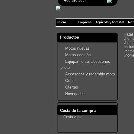
Registro aquí
Inicio
Empresa
Agrícola y forestal
Not
Fatal
Productos
/home
/home
inclu
Motos nuevas
/home
Motos ocasión
/home
Equipamiento, accesorios
piloto
Accesorios y recambio moto
Outlet
Ofertas
Novedades
Cesta de la compra
Cesta vacia