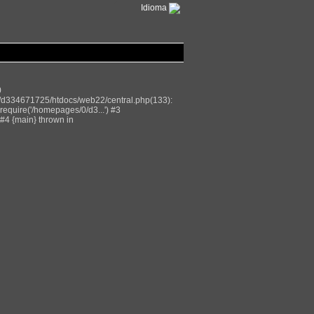
Idioma
0
/d334671725/htdocs/web22/central.php(133):
equire('/homepages/0/d3...') #3
#4 {main} thrown in