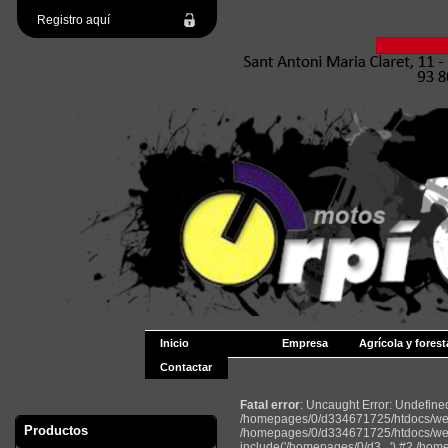
Registro aquí
Inicio
Empresa
Agrícola y forest
Contactar
Fatal error
: Uncaught Error: Undefin
/homepages/0/d334671725/htdocs/web2
Productos
/homepages/0/d334671725/htdocs/web
include('/homepages/0/d3...') #2 /ho