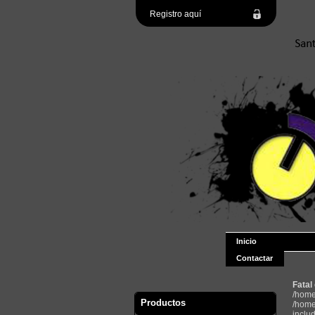
Registro aquí
Inicio
Contactar
Fatal
/home
Productos
/home
inclu