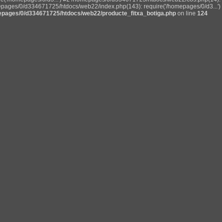
pages/0/d334671725/htdocs/web22/index.php(143): require('/homepages/0/d3...') 
pages/0/d334671725/htdocs/web22/producte_fitxa_botiga.php
on line
124