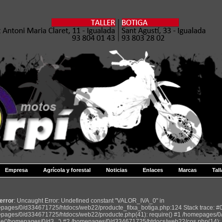
Empresa
Agrícola y forestal
Noticias
Enlaces
Marcas
Tall
 error
: Uncaught Error: Undefined constant "VALOR_IVA_0" in
pages/0/d334671725/htdocs/web22/producte_fitxa_botiga.php:124 Stack trace: #
pages/0/d334671725/htdocs/web22/producte.php(41): require() #1 /homepages/0
de('/homepages/0/d3...') #2 /homepages/0/d334671725/htdocs/web22/cos.php(14): r