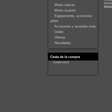
/home
Motos nuevas
/home
Motos ocasión
Equipamiento, accesorios
piloto
Accesorios y recambio moto
Outlet
Ofertas
Novedades
Cesta de la compra
Cesta vacia