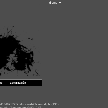
Idioma
as
Localización
0
/d334671725/htdocs/web22/central.php(133):
equire('/homepages/0/d3...') #3