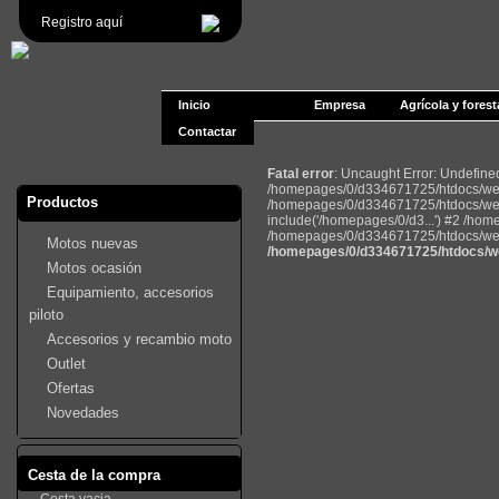
Registro aquí
Inicio
Empresa
Agrícola y forest
Contactar
Fatal error
: Uncaught Error: Undefin
/homepages/0/d334671725/htdocs/web2
Productos
/homepages/0/d334671725/htdocs/web
include('/homepages/0/d3...') #2 /ho
/homepages/0/d334671725/htdocs/web22
Motos nuevas
/homepages/0/d334671725/htdocs/we
Motos ocasión
Equipamiento, accesorios
piloto
Accesorios y recambio moto
Outlet
Ofertas
Novedades
Cesta de la compra