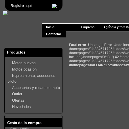
Registro aquí
Inicio
Empresa
Agrícola y forest
Contactar
Fatal error
: Uncaught Error: Undefin
/homepages/0/d334671725/htdocs/web2
Productos
/homepages/0/d334671725/htdocs/web
include('/homepages/0/d3...') #2 /ho
/homepages/0/d334671725/htdocs/web22
Motos nuevas
/homepages/0/d334671725/htdocs/we
Motos ocasión
Equipamiento, accesorios
piloto
Accesorios y recambio moto
Outlet
Ofertas
Novedades
Cesta de la compra