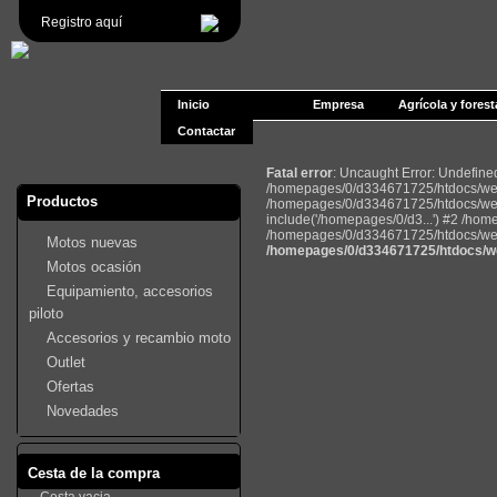
Registro aquí
Inicio
Empresa
Agrícola y forest
Contactar
Fatal error
: Uncaught Error: Undefin
/homepages/0/d334671725/htdocs/web2
Productos
/homepages/0/d334671725/htdocs/web
include('/homepages/0/d3...') #2 /ho
/homepages/0/d334671725/htdocs/web22
Motos nuevas
/homepages/0/d334671725/htdocs/we
Motos ocasión
Equipamiento, accesorios
piloto
Accesorios y recambio moto
Outlet
Ofertas
Novedades
Cesta de la compra