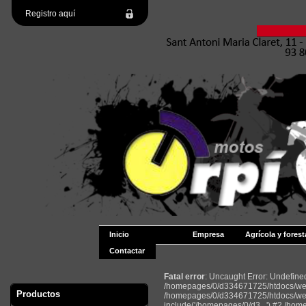
Registro aquí
Inicio
Empresa
Agrícola y forest
Contactar
Fatal error
: Uncaught Error: Undefin
/homepages/0/d334671725/htdocs/web2
Productos
/homepages/0/d334671725/htdocs/web
include('/homepages/0/d3...') #2 /ho