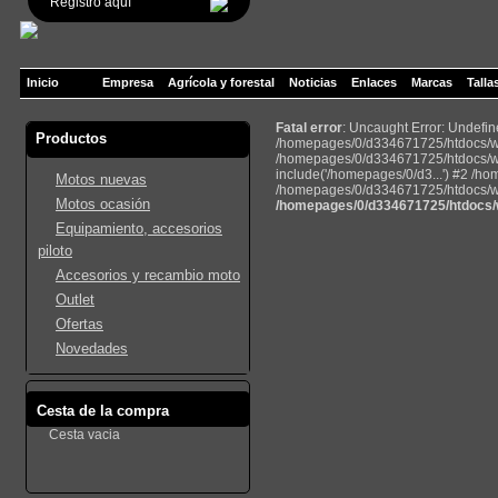
Registro aquí
Inicio
Empresa
Agrícola y forestal
Noticias
Enlaces
Marcas
Talla
Fatal error
: Uncaught Error: Undefi
Productos
/homepages/0/d334671725/htdocs/web
/homepages/0/d334671725/htdocs/we
include('/homepages/0/d3...') #2 /h
Motos nuevas
/homepages/0/d334671725/htdocs/web
Motos ocasión
/homepages/0/d334671725/htdocs/w
Equipamiento, accesorios
piloto
Accesorios y recambio moto
Outlet
Ofertas
Novedades
Cesta de la compra
Cesta vacia