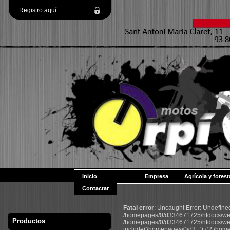
Registro aquí
Inicio
Empresa
Agrícola y forest
Contactar
Fatal error
: Uncaught Error: Undefin
/homepages/0/d334671725/htdocs/web2
Productos
/homepages/0/d334671725/htdocs/web
include('/homepages/0/d3...') #2 /ho