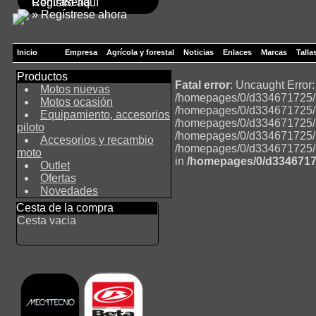
Contraseña
Registro aquí
» Regístrese ahora
Inicio
Empresa
Agrícola y forestal
Noticias
Enlaces
Marcas
Talla
Productos
Fatal error
: Uncaught Error
Motos nuevas
/homepages/0/d334671725/ht
Motos ocasión
/homepages/0/d334671725/ht
Equipamiento, accesorios
/homepages/0/d334671725/ht
piloto
/homepages/0/d334671725/ht
Accesorios y recambio
/homepages/0/d334671725/ht
moto
in
/homepages/0/d3346717
Outlet
Ofertas
Novedades
Cesta de la compra
Cesta vacia