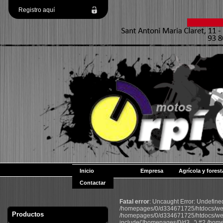
Registro aquí
Inicio
Empresa
Agrícola y forest
Contactar
Fatal error
: Uncaught Error: Undefin
/homepages/0/d334671725/htdocs/web2
Productos
/homepages/0/d334671725/htdocs/web
include('/homepages/0/d3...') #2 /ho