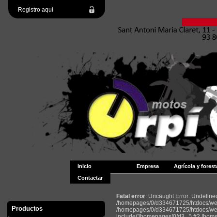
Registro aquí
Inicio
Empresa
Agrícola y forest
Contactar
Fatal error
: Uncaught Error: Undefin
/homepages/0/d334671725/htdocs/web2
Productos
/homepages/0/d334671725/htdocs/web
include('/homepages/0/d3...') #2 /ho