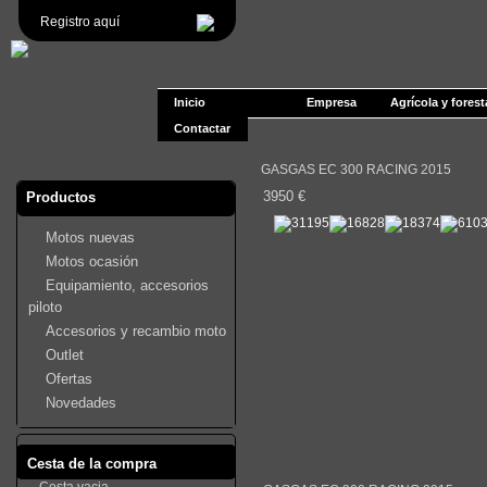
Registro aquí
Inicio
Empresa
Agrícola y forest
Contactar
GASGAS EC 300 RACING 2015
3950 €
Productos
Motos nuevas
Motos ocasión
Equipamiento, accesorios
piloto
Accesorios y recambio moto
Outlet
Ofertas
Novedades
Cesta de la compra