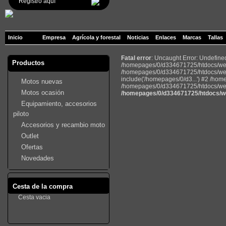
Registro aquí
Inicio
Empresa
Agrícola y forestal
Noticias
Enlaces
Marcas
Tallas
Fatal error
: Uncaught Error: Undefin
Productos
/homepages/0/d334671725/htdocs/web2
/homepages/0/d334671725/htdocs/web
include('/homepages/0/d3...') #2 /ho
Motos nuevas
/homepages/0/d334671725/htdocs/web22
Motos ocasión
/homepages/0/d334671725/htdocs/we
Equipamiento, accesorios
piloto
Accesorios y recambio moto
Outlet
Ofertas
Novedades
Cesta de la compra
Cesta vacia