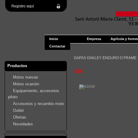
Registro aquí
Inicio
Empresa
Agrícola y forest
Contactar
GAFAS OAKLEY ENDURO O FRAME
Productos
60€
Motos nuevas
Motos ocasión
Equipamiento, accesorios
piloto
Accesorios y recambio moto
Outlet
Ofertas
Novedades