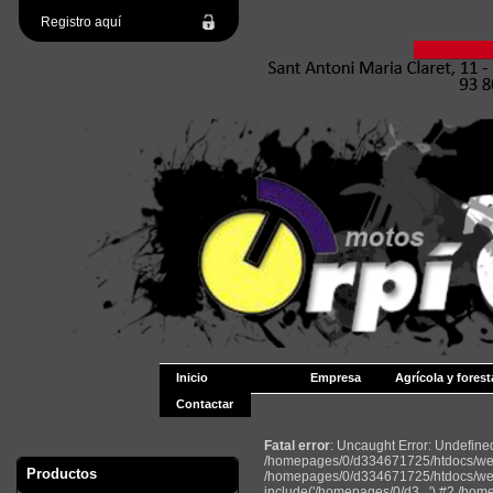
Registro aquí
Inicio
Empresa
Agrícola y forest
Contactar
Fatal error
: Uncaught Error: Undefin
/homepages/0/d334671725/htdocs/web2
Productos
/homepages/0/d334671725/htdocs/web
include('/homepages/0/d3...') #2 /ho