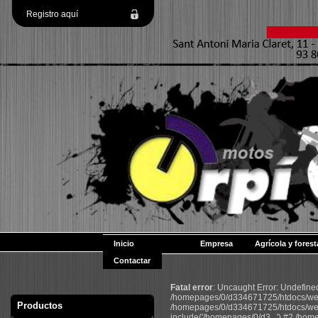
Registro aquí
Inicio
Empresa
Agrícola y forest
Contactar
Fatal error
: Uncaught Error: Undefin
/homepages/0/d334671725/htdocs/web2
Productos
/homepages/0/d334671725/htdocs/web
include('/homepages/0/d3...') #2 /ho