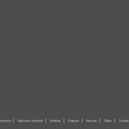
|
|
|
|
|
|
mpresa
Agrícola y forestal
Noticias
Enlaces
Marcas
Tallas
Localiz