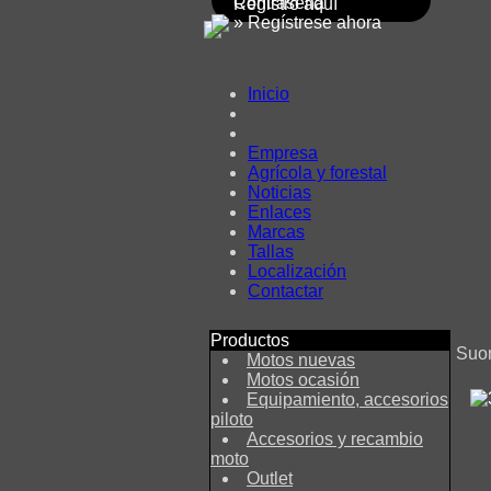
Contraseña
Registro aquí
» Regístrese ahora
Inicio
Empresa
Agrícola y forestal
Noticias
Enlaces
Marcas
Tallas
Localización
Contactar
Productos
Suo
Motos nuevas
Motos ocasión
Equipamiento, accesorios
piloto
Accesorios y recambio
moto
Outlet