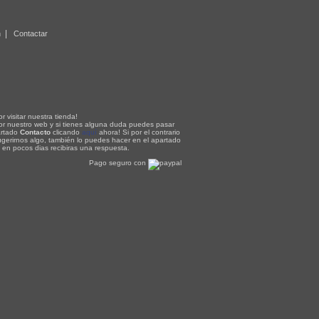
|
n
Contactar
r visitar nuestra tienda!
or nuestro web y si tienes alguna duda puedes pasar
artado
Contacto
clicando
aquí
ahora! Si por el contrario
ugerirnos algo, también lo puedes hacer en el apartado
, en pocos dias recibiras una respuesta.
Pago seguro con