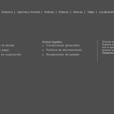
|
|
|
|
|
|
|
Empresa
Agrícola y forestal
Noticias
Enlaces
Marcas
Tallas
Localizació
Avisos legales
Gracias po
Explora p
 la tienda
Condiciones generales
por el ap
e pago
Política de devoluciones
quieres s
Contacto
 en exposición
Anulaciones de pedido