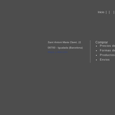
|
|
Inicio
Comprar
Sant Antoni Maria Claret, 11
Precios de
08700 - Igualada (Barcelona)
Formas d
Mapa y dirección
Productos
Envios