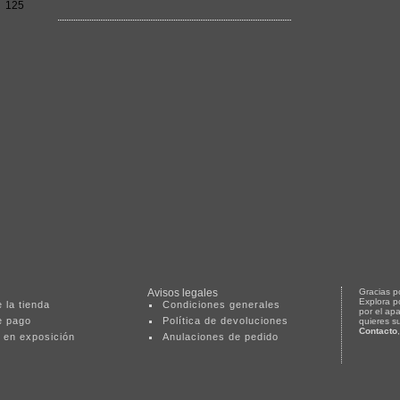
Avisos legales
Gracias po
Explora p
 la tienda
Condiciones generales
por el ap
e pago
Política de devoluciones
quieres s
Contacto
 en exposición
Anulaciones de pedido