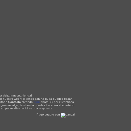
r visitar nuestra tienda!
or nuestro web y si tienes alguna duda puedes pasar
artado
Contacto
clicando
aquí
ahora! Si por el contrario
ugerirnos algo, también lo puedes hacer en el apartado
, en pocos dias recibiras una respuesta.
Pago seguro con