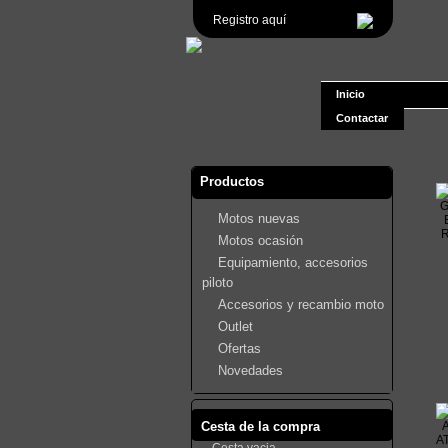
Registro aquí
Inicio
Contactar
Productos
Motos nuevas
Motos ocasión
Equipamiento, accesorios
piloto
Accesorios y recambio moto
Outlet
Ofertas
Novedades
Cesta de la compra